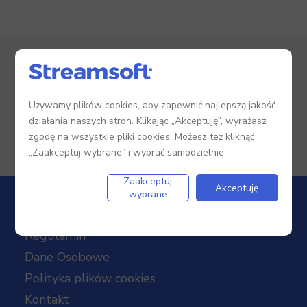
Zgłoś pomysł!
Używamy plików cookies, aby zapewnić najlepszą jakość
Zaloguj się
, żeby zgłosić pomysł.
działania naszych stron. Klikając „Akceptuję”, wyrażasz
zgodę na wszystkie pliki cookies. Możesz też kliknąć
Nie masz jeszcze konta?
Zarejestruj się.
„Zaakceptuj wybrane” i wybrać samodzielnie.
Zaakceptuj
Akceptuję
wybrane
Regulamin
Dane Osobowe
Polityka plików cookies
Kontakt