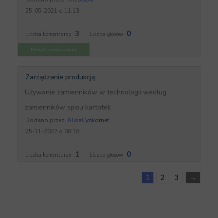
25-05-2021 o 11:13
3
0
Liczba komentarzy
Liczba głosów
Pomysł zrealizowany
Zarządzanie produkcją
Używanie zamienników w technologii według
zamienników spisu kartotek
Dodano przez:
AlisaCynkomet
25-11-2022 o 08:18
1
0
Liczba komentarzy
Liczba głosów
1
2
3
→