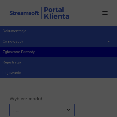
Dokumentacja
Strona Główna
Pomysły
Zarządzanie Produkcją
Co nowego?
Zgłoszone Pomysły
Rejestracja
Zarządzanie Produkcją - zgłoszone
pomysły
Logowanie
Wybierz moduł