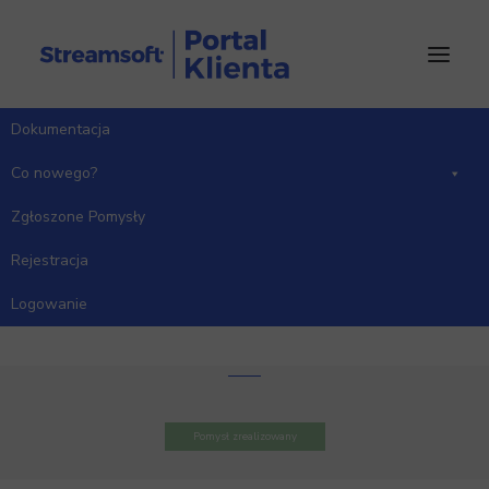
Dokumentacja
Co nowego?
Zgłoszone Pomysły
Rejestracja
Wyświetlanie kolumn –
Technologie/Zlecenia.
Logowanie
Kategoria: Zarządzanie produkcją
Pomysł zrealizowany