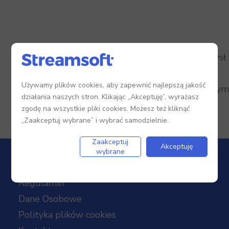
Zamknęliśmy temat, ponieważ ten pomysł
został zrealizowany.
Używamy plików cookies, aby zapewnić najlepszą jakość
Nie możesz już dodawać komentarzy w tym
działania naszych stron. Klikając „Akceptuję”, wyrażasz
wątku.
zgodę na wszystkie pliki cookies. Możesz też kliknąć
„Zaakceptuj wybrane” i wybrać samodzielnie.
Zaakceptuj
Akceptuję
wybrane
Regulamin
Dane Osobowe
Polityka plików cookies