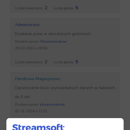
2
5
Liczba komentarzy
Liczba głosów
Administrator
Działanie praw w określonych godzinach
Dodano przez:
WarownyLukow
28-10-2022 o 08:56
2
5
Liczba komentarzy
Liczba głosów
Handlowo-Magazynowy
Ograniczenie ilości wyświetlanych danych w tabelach
do X dni
Dodano przez:
phuwysokinski
01-01-2024 o 13:21
0
3
Liczba komentarzy
Liczba głosów