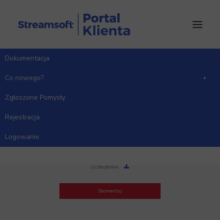
Dokumentacja
Co nowego?
Zgłoszone Pomysły
Rejestracja
Dokumentacja do czynności
Logowanie
Kategoria: CRM
1
Liczba głosów:
Skomentuj