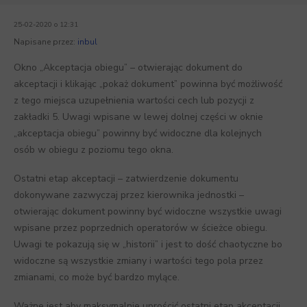
25-02-2020 o 12:31
Napisane przez:
inbul
Okno „Akceptacja obiegu” – otwierając dokument do
akceptacji i klikając „pokaż dokument” powinna być możliwość
z tego miejsca uzupełnienia wartości cech lub pozycji z
zakładki 5. Uwagi wpisane w lewej dolnej części w oknie
„akceptacja obiegu” powinny być widoczne dla kolejnych
osób w obiegu z poziomu tego okna.
Ostatni etap akceptacji – zatwierdzenie dokumentu
dokonywane zazwyczaj przez kierownika jednostki –
otwierając dokument powinny być widoczne wszystkie uwagi
wpisane przez poprzednich operatorów w ścieżce obiegu.
Uwagi te pokazują się w „historii” i jest to dość chaotyczne bo
widoczne są wszystkie zmiany i wartości tego pola przez
zmianami, co może być bardzo mylące.
Ważne jest aby maksymalnie uprościć ostatni etap akceptacji