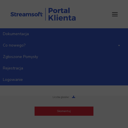
Dokumentacja
Co nowego?
Zgłoszone Pomysły
Rejestracja
Akceptacja obiegu – sugestie
Logowanie
Kategoria: DMS
1
Liczba głosów:
Skomentuj