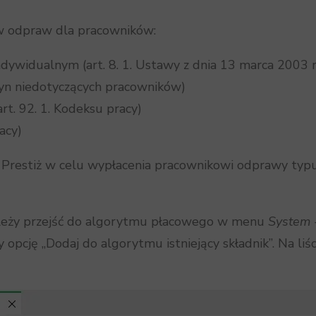
w odpraw dla pracowników:
widualnym (art. 8. 1. Ustawy z dnia 13 marca 2003 r
zyn niedotyczących pracowników)
t. 92. 1. Kodeksu pracy)
acy)
Prestiż w celu wypłacenia pracownikowi odprawy typu
należy przejść do algorytmu płacowego w menu
System -
cję „Dodaj do algorytmu istniejący składnik”. Na liśc