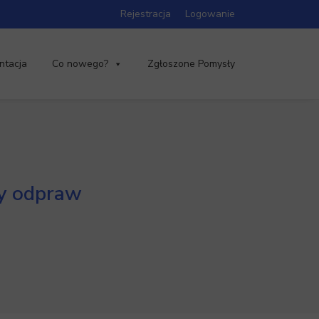
Rejestracja
Logowanie
ntacja
Co nowego?
Zgłoszone Pomysły
ty odpraw