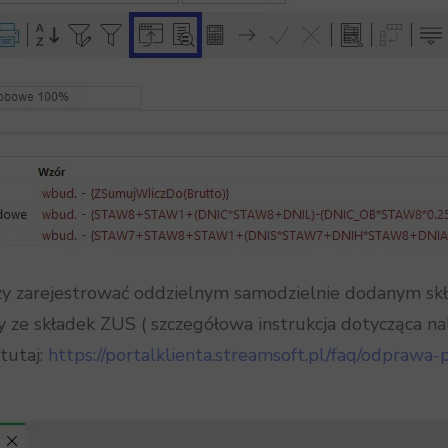
zarejestrować oddzielnym samodzielnie dodanym składni
 ze składek ZUS ( szczegółowa instrukcja dotycząca na
tutaj:
https://portalklienta.streamsoft.pl/faq/odpraw