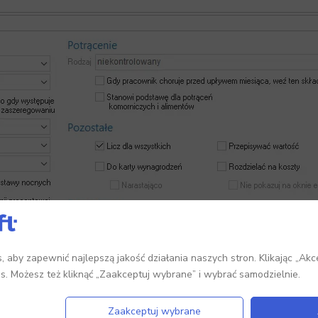
 aby zapewnić najlepszą jakość działania naszych stron. Klikając „Akc
es. Możesz też kliknąć „Zaakceptuj wybrane” i wybrać samodzielnie.
Zaakceptuj wybrane