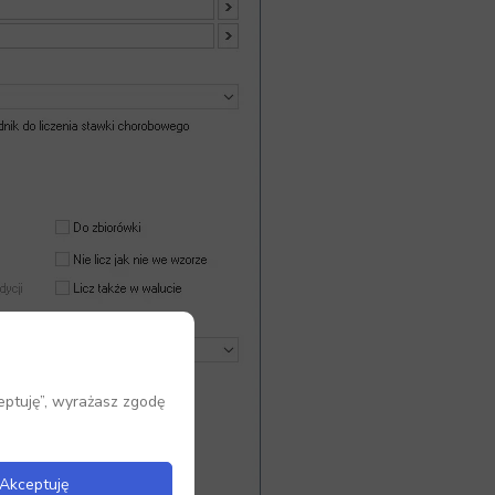
eptuję”, wyrażasz zgodę
Akceptuję