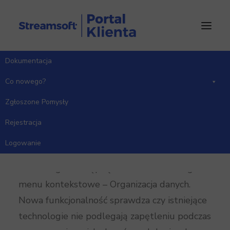
Dokumentacja
Strona Główna
Co nowego?
Wersja 14.0.364
Co nowego?
Zgłoszone Pomysły
Rejestracja
Moduł Zarządzanie produkcją 3.0
Logowanie
Dodano opcję „Weryfikacja zapętlenie
technologii” dostępną w oknie Technologie –
menu kontekstowe – Organizacja danych.
Nowa funkcjonalność sprawdza czy istniejące
technologie nie podlegają zapętleniu podczas