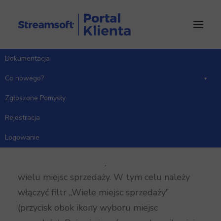
Dokumentacja
Strona Główna
Co nowego?
Wersja 11.0.358
Co nowego?
Zgłoszone Pomysły
Rejestracja
Handlowo-Magazynowy
Logowanie
Sprzedaż – Zamówienia od odbiorców.
Dodano możliwość wyświetlania zamówień z
wielu miejsc sprzedaży. W tym celu należy
włączyć filtr „Wiele miejsc sprzedaży”
(przycisk obok ikony wyboru miejsc