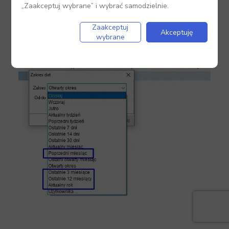
rok”.
„Zaakceptuj wybrane” i wybrać samodzielnie.
Zaakceptuj
Akceptuję
wybrane