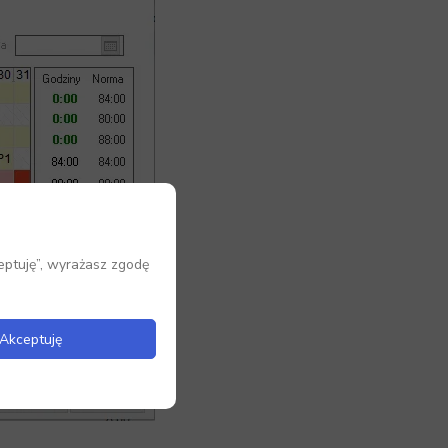
eptuję”, wyrażasz zgodę
Akceptuję