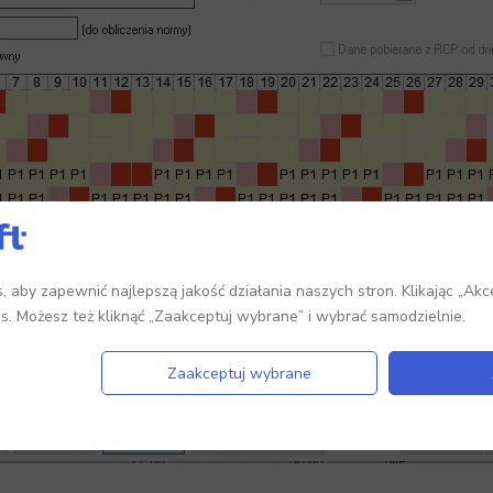
 aby zapewnić najlepszą jakość działania naszych stron. Klikając „Akc
es. Możesz też kliknąć „Zaakceptuj wybrane” i wybrać samodzielnie.
Zaakceptuj wybrane