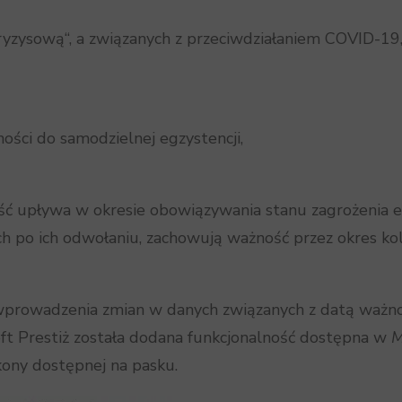
yzysową“, a związanych z przeciwdziałaniem COVID-19, 
ności do samodzielnej egzystencji,
ść upływa w okresie obowiązywania stanu zagrożenia 
ch po ich odwołaniu, zachowują ważność przez okres ko
wprowadzenia zmian w danych związanych z datą ważnoś
ft Prestiż została dodana funkcjonalność dostępna w
M
kony dostępnej na pasku.