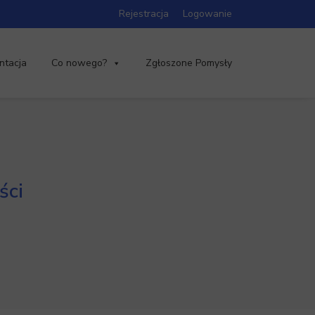
Rejestracja
Logowanie
ntacja
Co nowego?
Zgłoszone Pomysły
ści