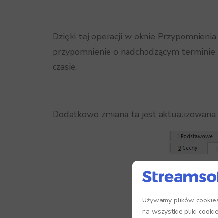
Dzięki tej operacji w oknie Przypomnieni
przypomnienie o nadchodzącym terminie
czasie.
Dodatkowo zmiana ta jest aktualizowana
Używamy plików cookies,
na wszystkie pliki cooki