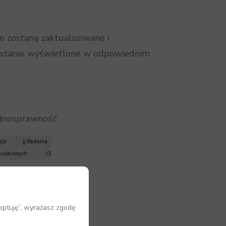
e zostaną zaktualizowane i
zostanie wyświetlone w odpowiednim
łnosprawność
eptuję”, wyrażasz zgodę