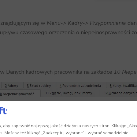
a znajdującym się w
Menu-> Kadry-> Przypomnienia
dan
 upływu czasowego orzeczenia o niepełnosprawności 
 w Danych kadrowych pracownika na zakładce
10 Niepe
 aby zapewnić najlepszą jakość działania naszych stron. Klikając „Akc
es. Możesz też kliknąć „Zaakceptuj wybrane” i wybrać samodzielnie.