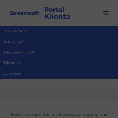
Dokumentacja
Co nowego?
Dane do wniosku o
Zgłoszone Pomysły
dofinansowanie
Rejestracja
wynagrodzeń z FGŚP
Logowanie
Nowa funkcjonalność, ułatwiająca wypełnienie