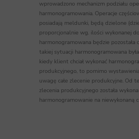
wprowadzono mechanizm podziału opera
harmonogramowania. Operacje częściowo
posiadają meldunki, będą dzielone (dz
proporcjonalnie wg. ilości wykonanej do
harmonogramowana będzie pozostała czę
takiej sytuacji harmonogramowana była 
kiedy klient chciał wykonać harmonogr
produkcyjnego, to pomimo wystawieni
uwagę całe zlecenie produkcyjne. Od t
zlecenia produkcyjnego została wykona
harmonogramowanie na niewykonaną cz