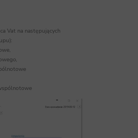
a Vat na następujących
upu):
owe,
owego,
spólnotowe
zwspólnotowe