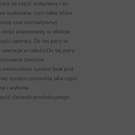
cji na część wykonaną i do
 wykonane, czyli takie które
ielony czas normatywny)
 ilości planowanej, w efekcie
ść operacji. Do tej pory w
operacja w całości.Do tej pory
amowanie zlecenia
a meldunków system brał pod
eraz system sprawdza jaka część
na i wykona
ęść zlecenia produkcyjnego.