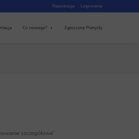
Rejestracja
Logowanie
ntacja
Co nowego?
Zgłoszone Pomysły
mowanie szczegółowe”