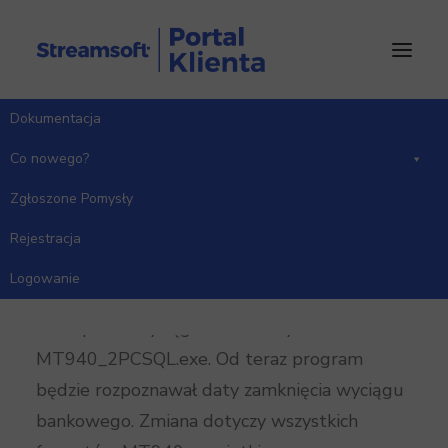
Dokumentacja
Strona Główna
Co nowego?
Wersja 15.0.367
Co nowego?
Zgłoszone Pomysły
Rejestracja
Moduł Rozrachunki
Logowanie
Wprowadzono zmiany w działaniu programu
do importu wyciągów bankowych
MT940_2PCSQL.exe. Od teraz program
będzie rozpoznawał daty zamknięcia wyciągu
bankowego. Zmiana dotyczy wszystkich