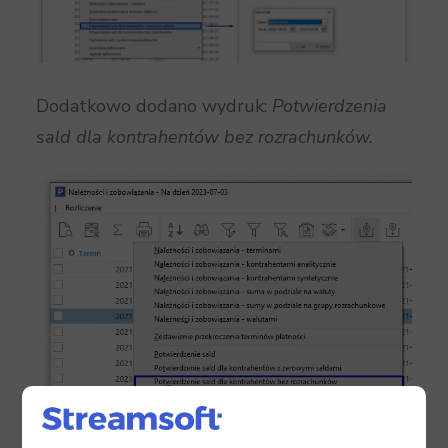
Dodatkowo dodano wydruk:
Potwierdzenia
sald dla kontrahentów bez rozrachunków.