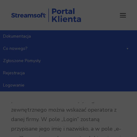
Dokumentacja
Strona Główna
Co nowego?
Wersja 10.0.357
Co nowego?
Zgłoszone Pomysły
Rejestracja
Moduł Administratora
Logowanie
W oknie edycyjnym logowania zewnętrznego
podczas dodawania lub edycji logowania
zewnętrznego można wskazać operatora z
danej firmy. W pole „Login” zostaną
przypisane jego imię i nazwisko, a w pole „e-