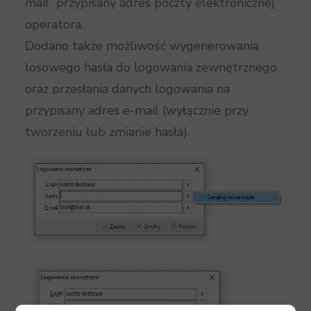
mail” przypisany adres poczty elektronicznej
operatora.
Dodano także możliwość wygenerowania
losowego hasła do logowania zewnętrznego
oraz przesłania danych logowania na
przypisany adres e-mail (wyłącznie przy
tworzeniu lub zmianie hasła).