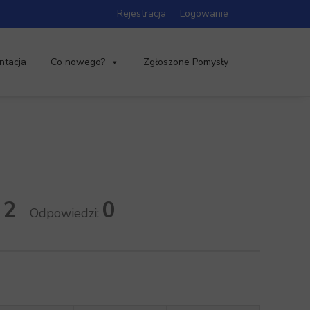
Rejestracja
Logowanie
ntacja
Co nowego?
Zgłoszone Pomysły
2
0
:
Odpowiedzi: