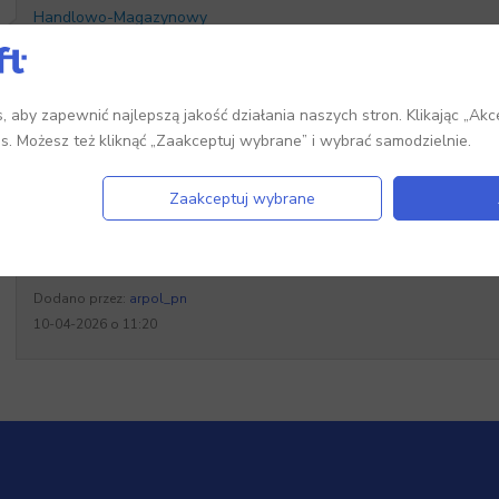
Handlowo-Magazynowy
Dodanie możliwości importu pola „Strona WWW”
Dodano przez:
arpol_pn
 aby zapewnić najlepszą jakość działania naszych stron. Klikając „Akc
10-04-2026 o 11:22
es. Możesz też kliknąć „Zaakceptuj wybrane” i wybrać samodzielnie.
Zaakceptuj wybrane
Handlowo-Magazynowy
Dodanie kolumny „Strona WWW” z kartoteki w „Ofertach d
Dodano przez:
arpol_pn
10-04-2026 o 11:20