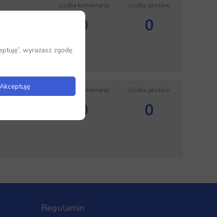
Liczba komentarzy
Liczba głosów
0
0
eptuję”, wyrażasz zgodę
Akceptuję
Liczba komentarzy
Liczba głosów
0
0
la odbiorcy”
Regulamin