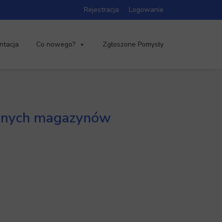
Rejestracja
Logowanie
ntacja
Co nowego?
Zgłoszone Pomysły
żnych magazynów