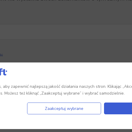
ki
żna jak najbardziej wprowadzić towar na kilka maga
rował, zrobić to przy pomocy dokumentów PZ (przycho
 aby zapewnić najlepszą jakość działania naszych stron. Klikając „Akc
es. Możesz też kliknąć „Zaakceptuj wybrane” i wybrać samodzielnie.
Zaakceptuj wybrane