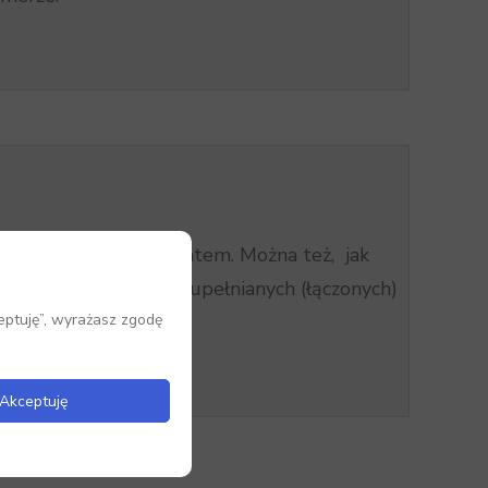
zynów jednym dokumentem. Można też, jak
du zewnętrznego) uzupełnianych (łączonych)
eptuję”, wyrażasz zgodę
Akceptuję