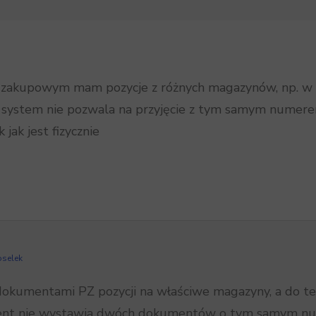
e zakupowym mam pozycje z różnych magazynów, np. w 
 system nie pozwala na przyjęcie z tym samym nume
jak jest fizycznie
oselek
dokumentami PZ pozycji na właściwe magazyny, a do te
hent nie wystawia dwóch dokumentów o tym samym nu