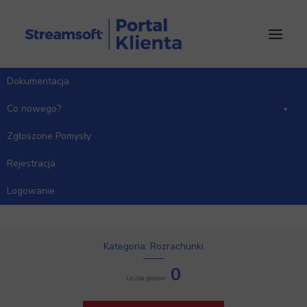
Dokumentacja
Co nowego?
Zgłoszone Pomysły
Rejestracja
Potwierdzenia sald i
wezwania do zapłaty w
Logowanie
języku angielskim
Kategoria: Rozrachunki
0
Liczba głosów: