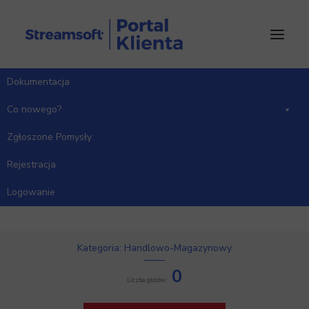
Dokumentacja
Co nowego?
Zgłoszone Pomysły
Rejestracja
Lista niezrealizowanych
zamówień od odbiorcy przy
Logowanie
FV
Kategoria: Handlowo-Magazynowy
0
Liczba głosów: