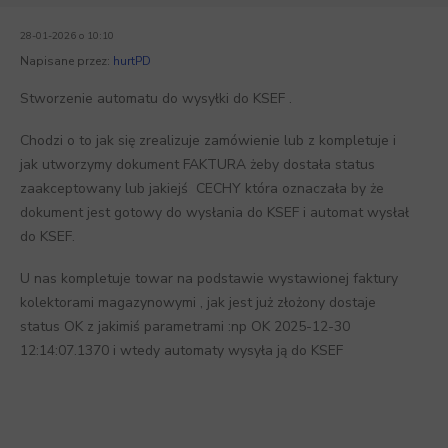
28-01-2026 o 10:10
Napisane przez:
hurtPD
Stworzenie automatu do wysyłki do KSEF .
Chodzi o to jak się zrealizuje zamówienie lub z kompletuje i
jak utworzymy dokument FAKTURA żeby dostała status
zaakceptowany lub jakiejś CECHY która oznaczała by że
dokument jest gotowy do wysłania do KSEF i automat wysłał
do KSEF.
U nas kompletuje towar na podstawie wystawionej faktury
kolektorami magazynowymi , jak jest już złożony dostaje
status OK z jakimiś parametrami :np OK 2025-12-30
12:14:07.1370 i wtedy automaty wysyła ją do KSEF