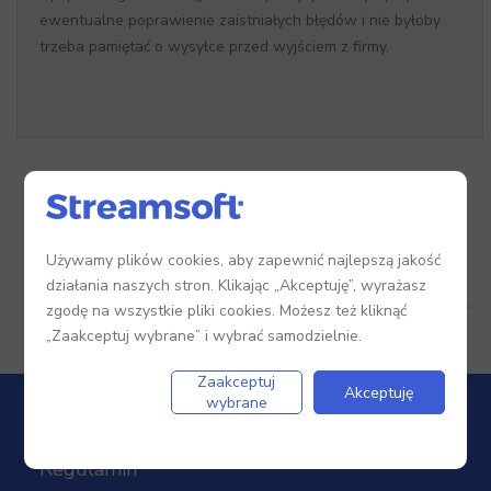
ewentualne poprawienie zaistniałych błędów i nie byłoby
trzeba pamiętać o wysyłce przed wyjściem z firmy.
Używamy plików cookies, aby zapewnić najlepszą jakość
Zaloguj się
, żeby dodać komentarz.
działania naszych stron. Klikając „Akceptuję”, wyrażasz
Nie masz jeszcze konta?
Zarejestruj się.
zgodę na wszystkie pliki cookies. Możesz też kliknąć
„Zaakceptuj wybrane” i wybrać samodzielnie.
Zaakceptuj
Akceptuję
wybrane
Regulamin