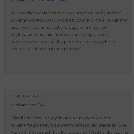
Napisane przez:
WarownyLukow
W słownikach dokumentów obok przycisku wyślij do KseF
powinna być możliwość wybrania godziny o której dokumenty
mają być wysłane np. 19:00 w ciągu dnia mogą być
edytowane wtedy nie można zaznaczyć opcji „wyślij
automatycznie, więc trzeba pod koniec dnia wysyłać je
zbiorczo ale ktoś musi tego pilnować.
08-04-2026 o 14:49
Napisane przez:
Sew
Określenie czasu od wystawienia lub wydrukowania
dokumentu, po którym automat wysyłałby dokument do KSeF.
Np. po 2-3 godzinach (jak komu pasuje). Wtedy byłby czas na