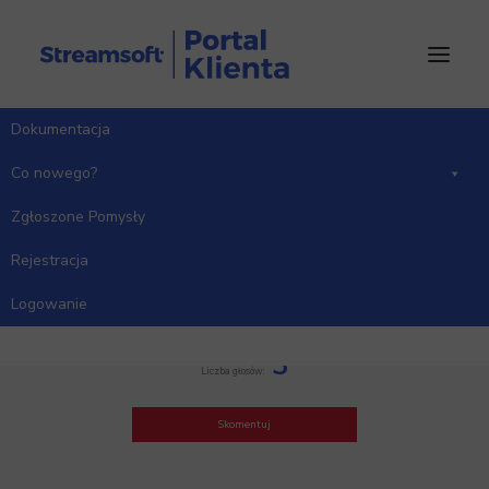
Dokumentacja
Co nowego?
Zgłoszone Pomysły
Rejestracja
KSEF automat
Logowanie
Kategoria: Handlowo-Magazynowy
3
Liczba głosów:
Skomentuj