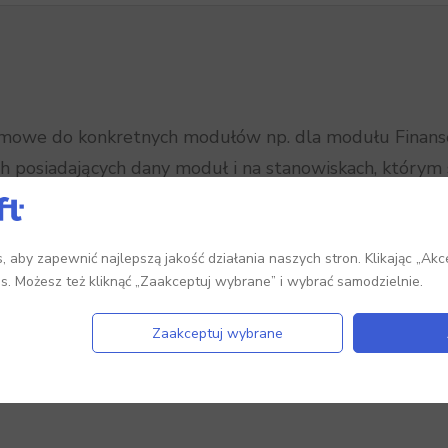
mowe do konkretnych modułów np. dla modułu Finanse
ach posiadających dany moduł i na stanowiskach, któr
tora.
długowspieranych są wydawane co tydzień w poniedział
 aby zapewnić najlepszą jakość działania naszych stron. Klikając „Akc
es. Możesz też kliknąć „Zaakceptuj wybrane” i wybrać samodzielnie.
Zaakceptuj wybrane