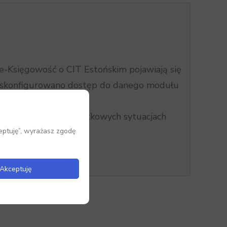
-Księgowość o CIT Estońskim pojawiają się
ym skonfigurowano dostęp do danego modułu
ek lub w bardzo wyjątkowych sytuacjach
eptuję”, wyrażasz zgodę
Akceptuję