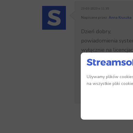
23-03-2023 o 11:35
Napisane przez:
Anna Kruszka
Dzień dobry,
powiadomienia syste
wyłącznie na licencj
w Module Administra
Aktualizacje wersji 
częściej.
Używamy plików cookies,
na wszystkie pliki cooki