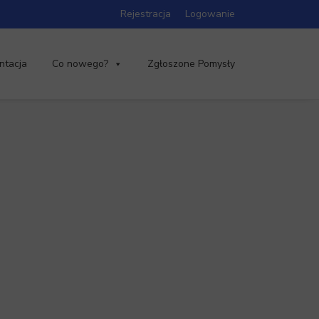
Rejestracja
Logowanie
ntacja
Co nowego?
Zgłoszone Pomysły
”