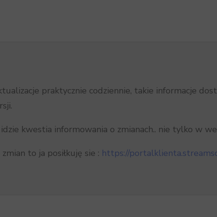
ualizacje praktycznie codziennie, takie informacje dos
ji.
 idzie kwestia informowania o zmianach.. nie tylko w we
 zmian to ja posiłkuję sie :
https://portalklienta.streamso