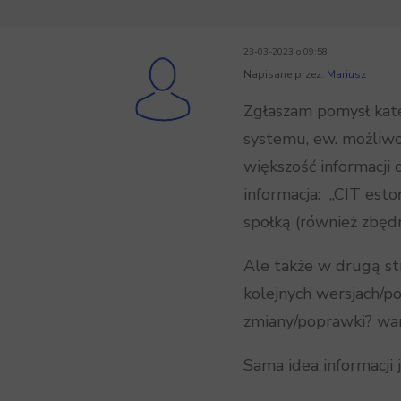
23-03-2023 o 09:58
Napisane przez:
Mariusz
Zgłaszam pomysł kat
systemu, ew. możliwo
większość informacji 
informacja: „CIT esto
społką (również zbędn
Ale także w drugą stro
kolejnych wersjach/po
zmiany/poprawki? war
Sama idea informacji 