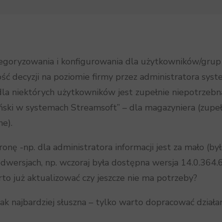
egoryzowania i konfigurowania dla użytkowników/grup
ść decyzji na poziomie firmy przez administratora syst
dla niektórych użytkowników jest zupełnie niepotrzebna 
ński w systemach Streamsoft” – dla magazyniera (zupełn
e).
nę -np. dla administratora informacji jest za mało (było
dwersjach, np. wczoraj była dostępna wersja 14.0.364.66,
to już aktualizować czy jeszcze nie ma potrzeby?
jak najbardziej słuszna – tylko warto dopracować działan