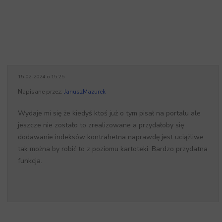
15-02-2024 o 15:25
Napisane przez:
JanuszMazurek
Wydaje mi się że kiedyś ktoś już o tym pisał na portalu ale
jeszcze nie zostało to zrealizowane a przydałoby się
dodawanie indeksów kontrahetna naprawdę jest uciążliwe
tak można by robić to z poziomu kartoteki. Bardzo przydatna
funkcja.