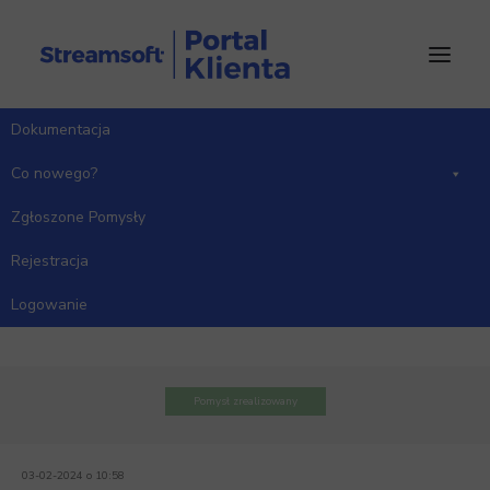
Dokumentacja
Co nowego?
Zgłoszone Pomysły
Rejestracja
Indeksy kontrahentów
Logowanie
Kategoria: Handlowo-Magazynowy
Pomysł zrealizowany
03-02-2024 o 10:58