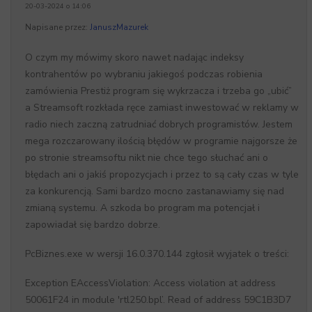
20-03-2024 o 14:06
Napisane przez:
JanuszMazurek
O czym my mówimy skoro nawet nadając indeksy
kontrahentów po wybraniu jakiegoś podczas robienia
zamówienia Prestiż program się wykrzacza i trzeba go „ubić”
a Streamsoft rozkłada ręce zamiast inwestować w reklamy w
radio niech zaczną zatrudniać dobrych programistów. Jestem
mega rozczarowany ilością błędów w programie najgorsze że
po stronie streamsoftu nikt nie chce tego słuchać ani o
błędach ani o jakiś propozycjach i przez to są cały czas w tyle
za konkurencją. Sami bardzo mocno zastanawiamy się nad
zmianą systemu. A szkoda bo program ma potencjał i
zapowiadał się bardzo dobrze.
PcBiznes.exe w wersji 16.0.370.144 zgłosił wyjatek o treści:
Exception EAccessViolation: Access violation at address
50061F24 in module 'rtl250.bpl’. Read of address 59C1B3D7