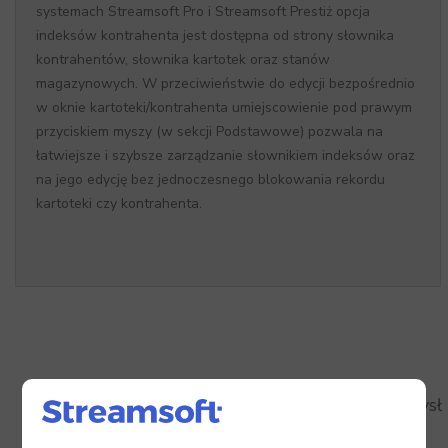
systemach Streamsoft Pro i Streamsoft Prestiż opcja
indeksów kontrahenta jest dostępna od strony słownika
kontrahentów, słownika kartotek oraz stanów
magazynowych. W przeciwieństwie do edycji bezpośrednio
w oknie kartoteki/kontrahenta umiejscowienie pod prawym
przyciskiem myszy (w sekcji Podstawowe) pozwala na
łatwiejsze i szybsze zarządzanie słownikiem indeksów oraz
na jego edycję bez jednoczesnego blokowania rekordu
kartoteki czy kontrahenta.
Zamknęliśmy temat, ponieważ ten pomysł
został zrealizowany.