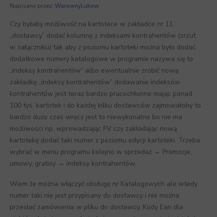
Napisane przez:
WarownyLukow
Czy byłaby możliwość na kartotece w zakładce nr 11
„dostawcy” dodać kolumnę z indeksami kontrahentów (zrzut
w załączniku) tak aby z poziomu kartoteki można było dodać
dodatkowe numery katalogowe w programie nazywa się to
„indeksy kontrahentów” albo ewentualnie zrobić nową
zakładkę „indeksy kontrahentów” dodawanie indeksów
kontrahentów jest teraz bardzo pracochłonne mając ponad
100 tys. kartotek i do każdej kilku dostawców zajmowałoby to
bardzo dużo czas wręcz jest to niewykonalne bo nie ma
możliwości np. wprowadzając FV czy zakładając nową
kartotekę dodać taki numer z poziomu edycji kartoteki. Trzeba
wybrać w menu programu kolejno w sprzedaż → Promocje,
umowy, gratisy → indeksy kontrahentów.
Wiem że można włączyć obsługę nr Katalogowych ale wtedy
numer taki nie jest przypisany do dostawcy i nie można
przesłać zamówienia w pliku do dostawcy. Kody Ean dla