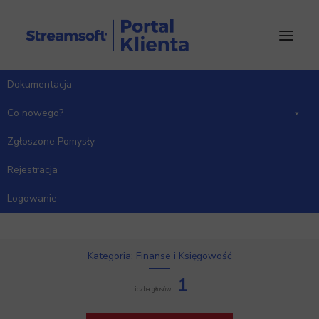
Dokumentacja
Co nowego?
Zgłoszone Pomysły
Rejestracja
dodanie w nagłówkach
kolumn (Wn i Ma) określeń
Logowanie
Dt i Ct
Kategoria: Finanse i Księgowość
1
Liczba głosów: