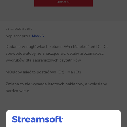
Skomentuj
21-11-2020 o 21:40
Napisane przez:
MarekG
Dodanie w nagłówkach kolumn Wn i Ma określeń Dt i Ct
spowodowałoby, że znacząco wzrosłaby zrozumiałość
wydruków dla zagranicznych czytelników.
MOgłoby mieć to postać Wn (Dt) i Ma (Ct)
Zmiana to nie wymaga istotnych nakładów, a wniosłaby
bardzo wiele.