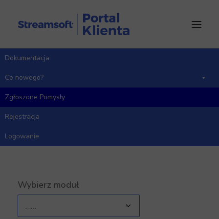
Dokumentacja
Strona Główna
Pomysły
Środki Trwałe
Co nowego?
Zgłoszone Pomysły
Rejestracja
Środki Trwałe - zgłoszone
pomysły
Logowanie
Wybierz moduł