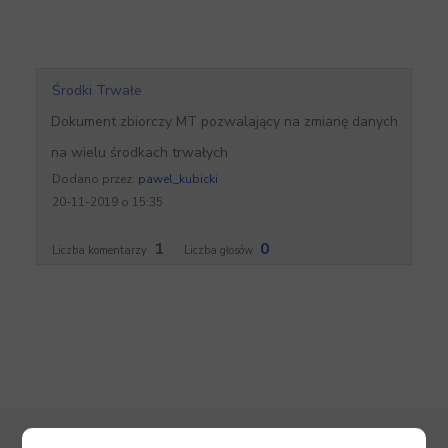
Środki Trwałe
Dokument zbiorczy MT pozwalający na zmianę danych
na wielu środkach trwałych
Dodano przez:
pawel_kubicki
20-11-2019 o 15:35
1
0
Liczba komentarzy
Liczba głosów