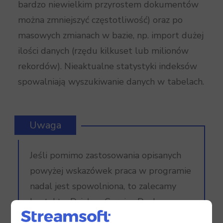
bardzo niewielkim przyrostem dokumentów
można zmniejszyć częstotliwość) oraz po
masowych zmianach w bazie, np. import dużej
ilości danych (rzędu kilkuset lub milionów
rekordów). Nieaktualne statystyki indeksów
spowalniają wyszukiwanie danych w tabelach.
Uwaga
Jeśli pomimo zastosowania opisanych
powyżej wskazówek praca w programie
nadal jest spowolniona, to zalecamy
kontakt z Działem Service Desk
Streamsoft lub Opiekunem.