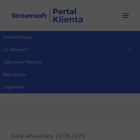
Dokumentacja
Co nowego?
Jak przyśpieszyć pracę w
Zgłoszone Pomysły
programie – porady i dobre
Rejestracja
praktyki
Logowanie
Data aktualizacji: 22.08.2025