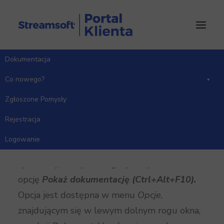
Dokumentacja
Strona Główna
Handlowo-Magazynowy
Wersja 18.3.378
Co nowego?
Zgłoszone Pomysły
Rejestracja
Moduł Handlowo-Magazynowy
Logowanie
W oknach edycyjnych dokumentów
sprzedaży, zakupu i magazynowych dodano
opcję
Pokaż dokumentację (Ctrl+Alt+F10).
Opcja jest dostępna w menu
Opcje
,
znajdującym się w lewym dolnym rogu okna,