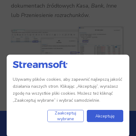
dokumentach źródłowych
Kasa, Bank, Inne
lub
Przeniesienie rozrachunk
ó
w
.
Używamy plików cookies, aby zapewnić najlepszą jakość
działania naszych stron. Klikając „Akceptuję”, wyrażasz
zgodę na wszystkie pliki cookies. Możesz też kliknąć
„Zaakceptuj wybrane” i wybrać samodzielnie.
Zaakceptuj
Akceptuję
wybrane