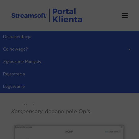
Dokumentacja
Strona Główna
Co nowego?
Wersja 18.1.376
Co nowego?
Zgłoszone Pomysły
Rejestracja
Moduł Rozrachunki
Logowanie
W oknie edycyjnym dokumentu kompensaty,
dostępnym w menu
Rozrachunki
→
Kompensaty
, dodano pole
Opis
.