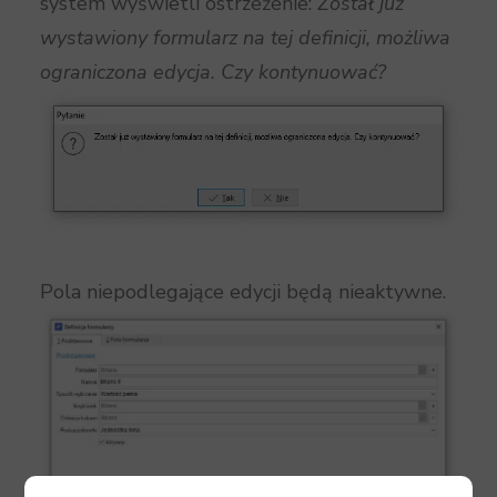
system wyświetli ostrzeżenie:
Został już
wystawiony formularz na tej definicji, możliwa
ograniczona edycja. Czy kontynuować?
Pola niepodlegające edycji będą nieaktywne.