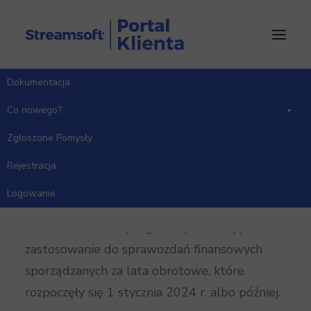
Dokumentacja
Strona Główna
Co nowego?
Wersja 18.0.375
Co nowego?
Zgłoszone Pomysły
Rejestracja
Moduł Finanse i Księgowość
Logowanie
Dodano obsługę pliku
JPK-SF w formacie 1-
3
. Nowe struktury logiczne pliku mają
zastosowanie do sprawozdań finansowych
sporządzanych za lata obrotowe, które
rozpoczęły się 1 stycznia 2024 r. albo później.