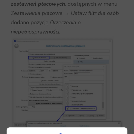
zestawień płacowych
, dostępnych w menu
Zestawienia płacowe → Ustaw filtr dla osób
dodano pozycję
Orzeczenia o
niepełnosprawności
.