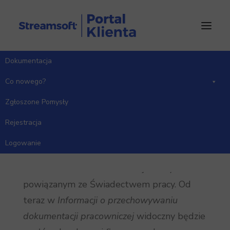
Dokumentacja
Strona Główna
Co nowego?
Wersja 17.2.374
Co nowego?
Zgłoszone Pomysły
Rejestracja
Moduł Kadry i Płace
Logowanie
Wprowadzono zmiany w Świadectwie pracy:
Rozszerzono zakres informacji na wydruku
powiązanym ze Świadectwem pracy. Od
teraz w
Informacji o przechowywaniu
dokumentacji pracowniczej
widoczny będzie