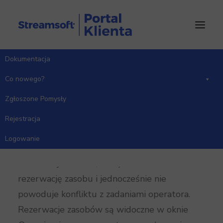
Dokumentacja
Strona Główna
Co nowego?
Wersja 17.1.373
Co nowego?
Zgłoszone Pomysły
Rejestracja
Moduł CRM
Logowanie
Wprowadzono nowy rodzaj zdarzenia CRM
Rezerwacja zasobu
, który umożliwia
rezerwację zasobu i jednocześnie nie
powoduje konfliktu z zadaniami operatora.
Rezerwacje zasobów są widoczne w oknie